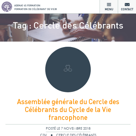
ADONAÏ 4S FORMATION
FORMATION DE CÉLÉBRANT DE VIE®
MENU
CONTACT
Tag : Cercle des Célébrants
Assemblée générale du Cercle des
Célébrants du Cycle de la Vie
francophone
POSTÉ LE 7 NOVEMBRE 2018
C3V
CERCLE DES CÉLÉBRANTS