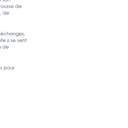
trousse de
, de
s échanges,
te » se sent
n de
es pour