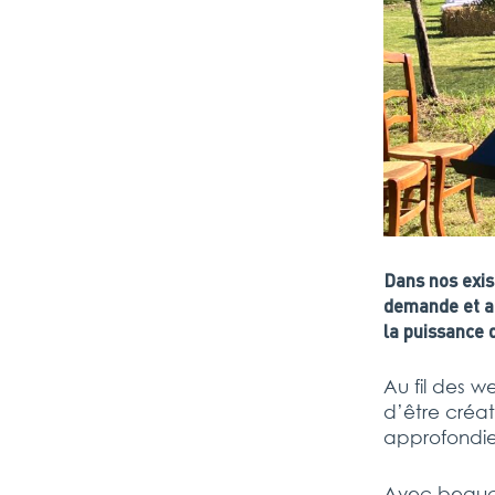
Dans nos exis
demande et au
la puissance d
Au fil des w
d’être créat
approfondie
Avec beauco