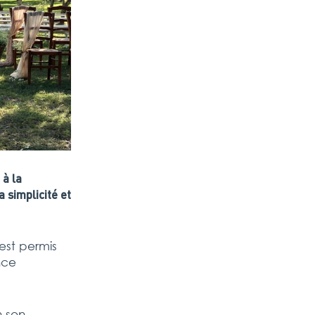
 à la
 simplicité et
est permis
nce
 son