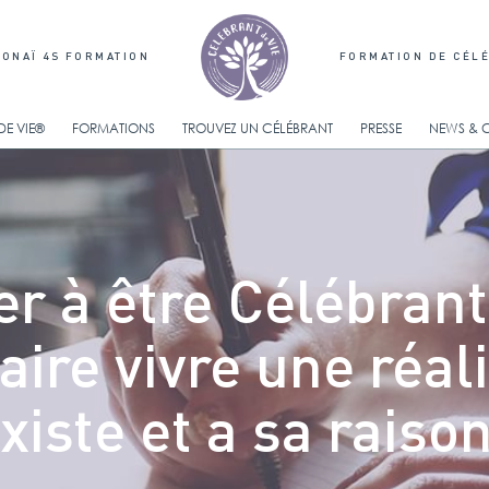
ONAÏ 4S FORMATION
FORMATION DE CÉL
DE VIE®
FORMATIONS
TROUVEZ UN CÉLÉBRANT
PRESSE
NEWS & 
Devenez Célébrant de Vie®
Le programme de la
Comment se passent les cou
formation de Célébrant de
?
Vie®
r à être Célébrant
Combien ça coûte ?
Atelier prise de parole en
cérémonie
faire vivre une réali
Atelier co-développement
Atelier pratique de rituels
xiste et a sa raison
Atelier de storytelling