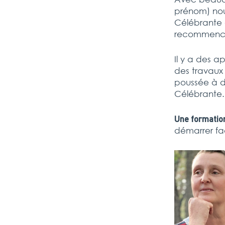
prénom) nous
Célébrante 
recommenc
Il y a des a
des travaux
poussée à dé
Célébrante.
Une formatio
démarrer fa